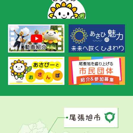
ー
の
お
す
す
め