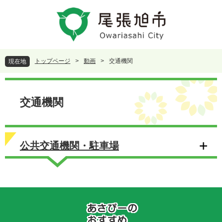
ペ
メ
ー
ニ
ジ
ュ
の
ー
先
を
頭
飛
トップページ
>
動画
>
交通機関
現在地
で
ば
す
し
本
。
て
文
本
交通機関
文
へ
公共交通機関・駐車場
あ
さ
ぴ