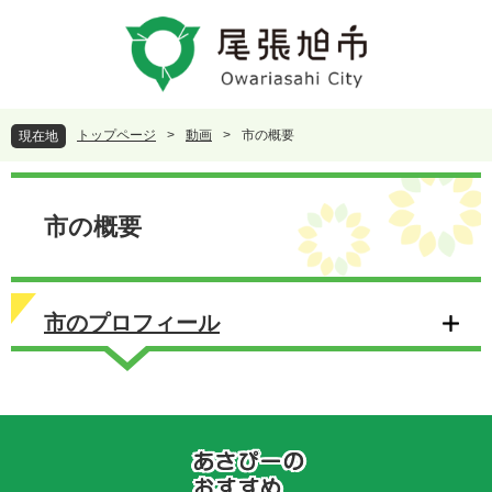
ペ
メ
ー
ニ
ジ
ュ
の
ー
先
を
頭
飛
トップページ
>
動画
>
市の概要
現在地
で
ば
す
し
本
。
て
文
本
市の概要
文
へ
市のプロフィール
あ
さ
ぴ