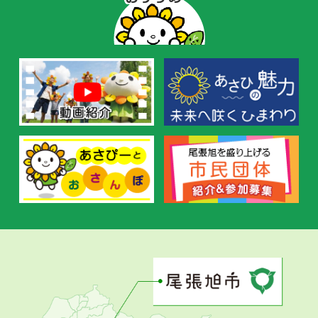
ー
の
お
す
す
め