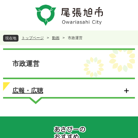
ペ
メ
ー
ニ
ジ
ュ
の
ー
先
を
頭
飛
トップページ
>
動画
>
市政運営
現在地
で
ば
す
し
本
。
て
文
本
市政運営
文
へ
広報・広聴
あ
さ
ぴ