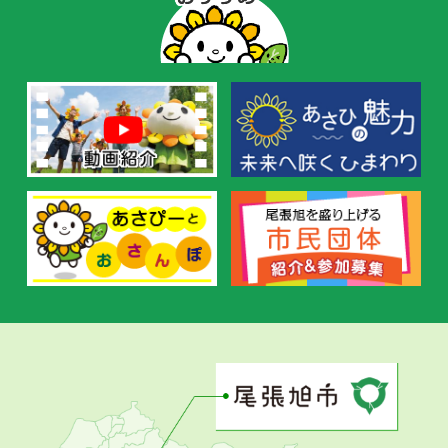
ー
の
お
す
す
め