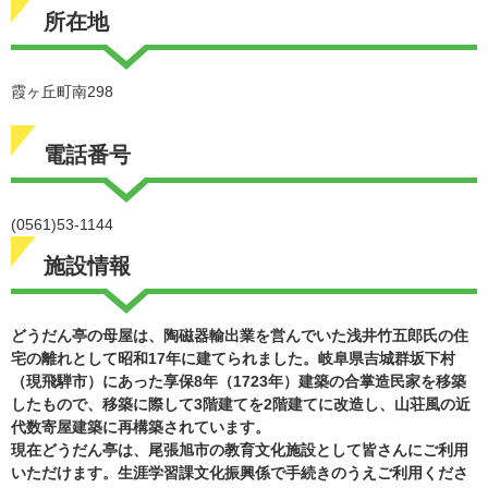
所在地
霞ヶ丘町南298
電話番号
(0561)53-1144
施設情報
どうだん亭の母屋は、陶磁器輸出業を営んでいた浅井竹五郎氏の住
宅の離れとして昭和17年に建てられました。岐阜県吉城群坂下村
（現飛騨市）にあった享保8年（1723年）建築の合掌造民家を移築
したもので、移築に際して3階建てを2階建てに改造し、山荘風の近
代数寄屋建築に再構築されています。
現在どうだん亭は、尾張旭市の教育文化施設として皆さんにご利用
いただけます。生涯学習課文化振興係で手続きのうえご利用くださ