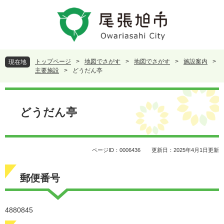
ペ
メ
ー
ニ
ジ
ュ
の
ー
先
を
頭
飛
トップページ
>
地図でさがす
>
地図でさがす
>
施設案内
>
現在地
で
ば
主要施設
>
どうだん亭
す
し
。
て
本
本
文
どうだん亭
文
へ
ページID：0006436
更新日：2025年4月1日更新
郵便番号
4880845