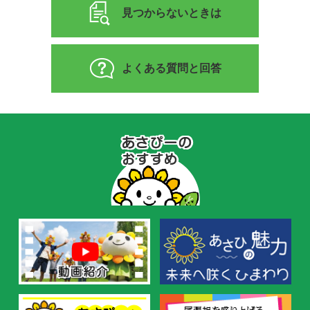
見つからないときは
よくある質問と回答
あ
さ
ぴ
ー
の
お
す
す
め