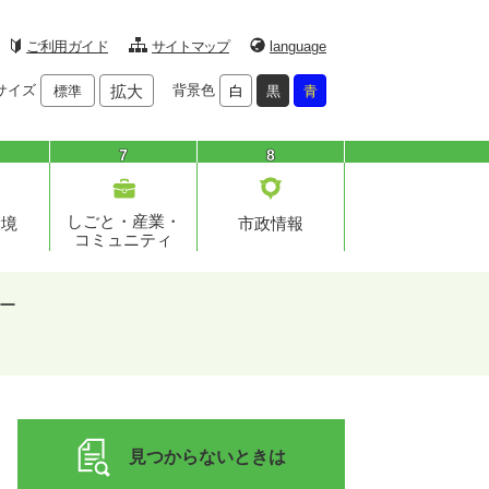
ご利用ガイド
サイトマップ
language
サイズ
拡大
背景色
標準
白
黒
青
7
8
しごと・産業・
環境
市政情報
コミュニティ
ー
見つからないときは