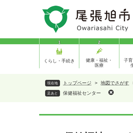
ペ
メ
ー
ニ
ジ
ュ
の
ー
先
を
頭
飛
1
2
で
ば
す
し
健康・福祉・
子育
。
て
くらし・手続き
医療
本
文
へ
トップページ
>
地図でさがす
現在地
保健福祉センター
足あと
本
文