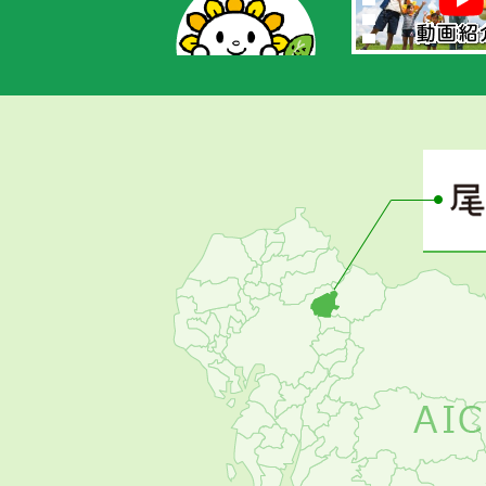
あ
さ
ぴ
ー
の
お
す
す
め