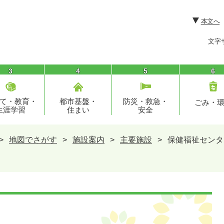
本文へ
文字
3
4
5
6
て・教育・
都市基盤・
防災・救急・
ごみ・
生涯学習
住まい
安全
>
地図でさがす
>
施設案内
>
主要施設
>
保健福祉センタ