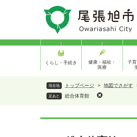
ペ
メ
ー
ニ
ジ
ュ
の
ー
先
を
頭
飛
1
2
で
ば
す
し
健康・福祉・
子育
。
て
くらし・手続き
医療
本
文
へ
トップページ
>
地図でさがす
現在地
総合体育館
足あと
本
文