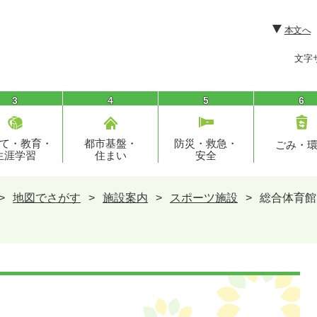
本文へ
文字
3
4
5
6
て・教育・
都市基盤・
防災・救急・
ごみ・
生涯学習
住まい
安全
>
地図でさがす
>
施設案内
>
スポーツ施設
>
総合体育館