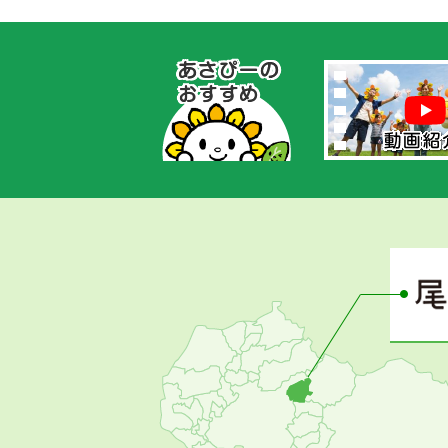
あ
さ
ぴ
ー
の
お
す
す
め