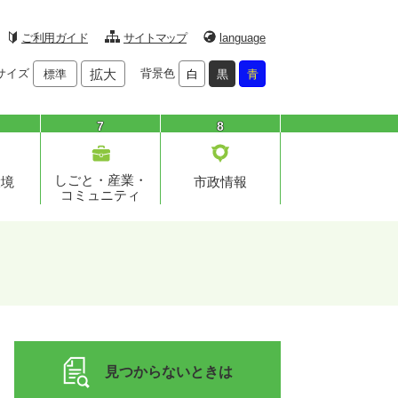
ご利用ガイド
サイトマップ
language
サイズ
拡大
背景色
標準
白
黒
青
7
8
しごと・産業・
環境
市政情報
コミュニティ
見つからないときは