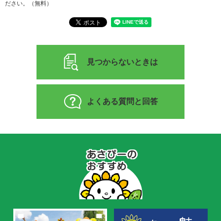
ださい。（無料）
見つからないときは
よくある質問と回答
あ
さ
ぴ
ー
の
お
す
す
め