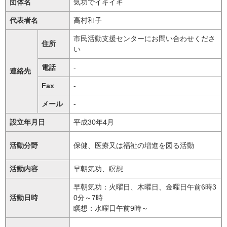
団体名
気功でイキイキ
代表者名
高村和子
市民活動支援センターにお問い合わせくださ
住所
い
電話
-
連絡先
Fax
-
メール
-
設立年月日
平成30年4月
活動分野
保健、医療又は福祉の増進を図る活動
活動内容
早朝気功、瞑想
早朝気功：火曜日、木曜日、金曜日午前6時3
活動日時
0分～7時
瞑想：水曜日午前9時～