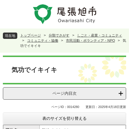
ペ
メ
ー
ニ
ジ
ュ
の
ー
先
を
頭
飛
トップページ
>
分類でさがす
>
しごと・産業・コミュニティ
現在地
で
ば
>
コミュニティ・協働
>
市民活動・ボランティア・NPO
>
気
す
し
功でイキイキ
。
て
本
本
文
文
気功でイキイキ
へ
ページ内目次
ページID：0014280
更新日：2025年4月18日更新
表のサイズを切り替える