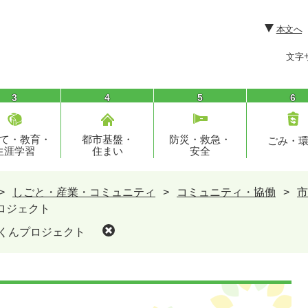
本文へ
文字
3
4
5
6
て・教育・
都市基盤・
防災・救急・
ごみ・
生涯学習
住まい
安全
>
しごと・産業・コミュニティ
>
コミュニティ・協働
>
市
ロジェクト
っくんプロジェクト