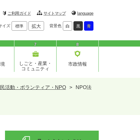
ご利用ガイド
サイトマップ
language
サイズ
拡大
背景色
標準
白
黒
青
7
8
しごと・産業・
環境
市政情報
コミュニティ
民活動・ボランティア・NPO
>
NPO法