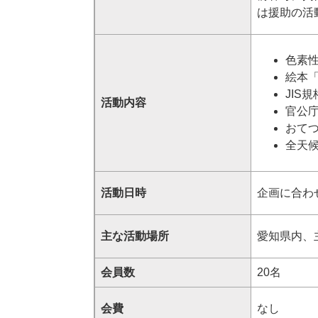
は援助の活
色素
絵本
JIS
活動内容
官公
おて
全天
活動日時
企画に合わ
主な活動場所
愛知県内、
会員数
20名
会費
なし