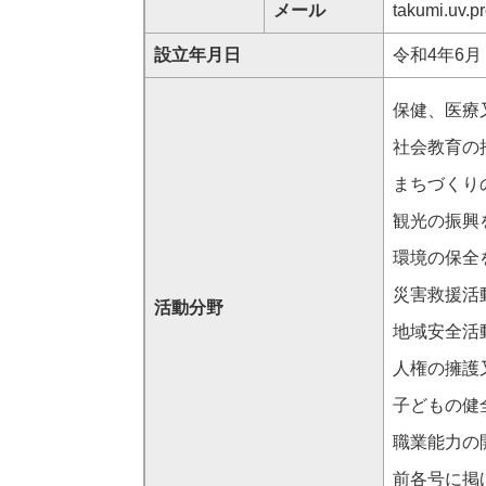
メール
takumi.uv.p
設立年月日
令和4年6月
保健、医療
社会教育の
まちづくり
観光の振興
環境の保全
災害救援活
活動分野
地域安全活
人権の擁護
子どもの健
職業能力の
前各号に掲