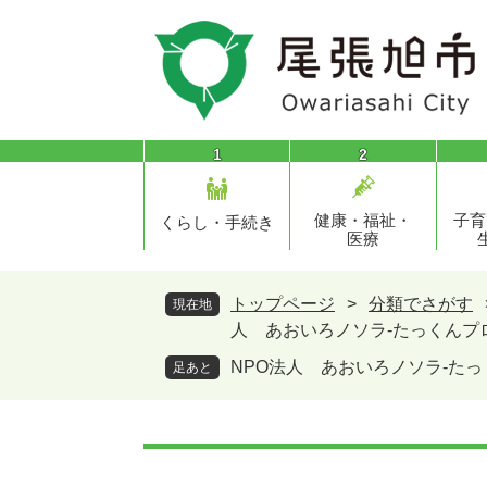
ペ
メ
ー
ニ
ジ
ュ
の
ー
先
を
頭
飛
1
2
で
ば
す
し
健康・福祉・
子育
。
て
くらし・手続き
医療
本
文
へ
トップページ
>
分類でさがす
現在地
人 あおいろノソラ-たっくんプ
NPO法人 あおいろノソラ-た
足あと
本
文