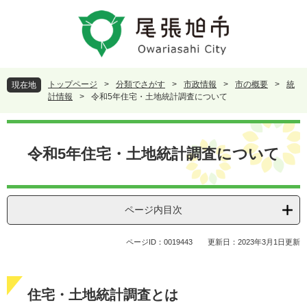
ペ
メ
ー
ニ
ジ
ュ
の
ー
先
を
頭
飛
トップページ
>
分類でさがす
>
市政情報
>
市の概要
>
統
現在地
で
ば
計情報
>
令和5年住宅・土地統計調査について
す
し
。
て
本
本
文
令和5年住宅・土地統計調査について
文
へ
ページ内目次
ページID：0019443
更新日：2023年3月1日更新
住宅・土地統計調査とは