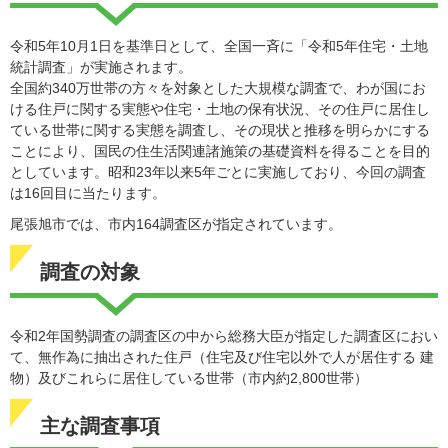
令和5年10月1日を基準日として、全国一斉に「令和5年住宅・土地
統計調査」が実施されます。
全国約340万世帯の方々を対象とした大規模な調査で、わが国にお
ける住戸に関する実態や住宅・土地の保有状況、その住戸に居住し
ている世帯に関する実態を調査し、その現状と推移を明らかにする
ことにより、国民の住生活関連諸施策の基礎資料を得ることを目的
としています。昭和23年以来5年ごとに実施しており、今回の調査
は16回目に当たります。
尾張旭市では、市内164調査区が指定されています。
調査の対象
令和2年国勢調査の調査区の中から総務大臣が指定した調査区におい
て、無作為に抽出された住戸（住宅及び住宅以外で人が居住する 建
物）及びこれらに居住している世帯（市内約2,800世帯）
主な調査事項