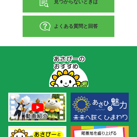
見つからないときは
よくある質問と回答
あ
さ
ぴ
ー
の
お
す
す
め