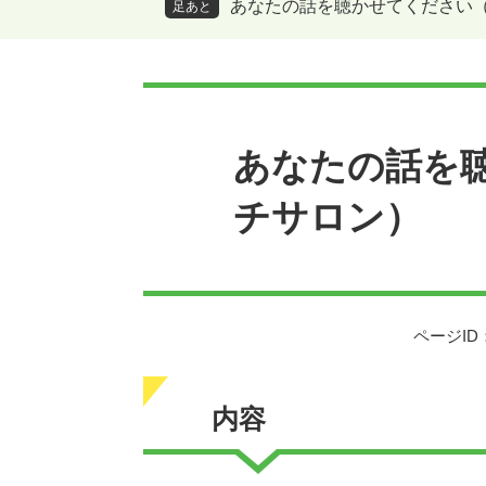
あなたの話を聴かせてください
足あと
本
文
あなたの話を
チサロン）
ページID：
内容