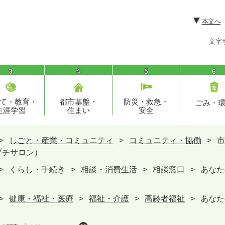
本文へ
文字
3
4
5
6
て・教育・
都市基盤・
防災・救急・
ごみ・
生涯学習
住まい
安全
>
しごと・産業・コミュニティ
>
コミュニティ・協働
>
市
プチサロン）
>
くらし・手続き
>
相談・消費生活
>
相談窓口
>
あなた
>
健康・福祉・医療
>
福祉・介護
>
高齢者福祉
>
あなた