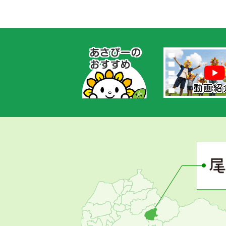
あ
さ
ぴ
ー
の
お
す
す
め