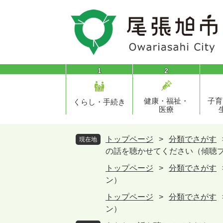
ペ
メ
ー
ニ
ジ
ュ
の
ー
先
を
頭
飛
1
2
で
ば
す
し
健康・福祉・
子育
。
て
くらし・手続き
医療
本
文
へ
トップページ
>
分類でさがす
現在地
の話を聴かせてください（傾聴
トップページ
>
分類でさがす
ン）
トップページ
>
分類でさがす
ン）