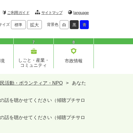
ご利用ガイド
サイトマップ
language
サイズ
拡大
背景色
標準
白
黒
青
7
8
しごと・産業・
環境
市政情報
コミュニティ
民活動・ボランティア・NPO
>
あなた
の話を聴かせてください（傾聴プチサロ
の話を聴かせてください（傾聴プチサロ