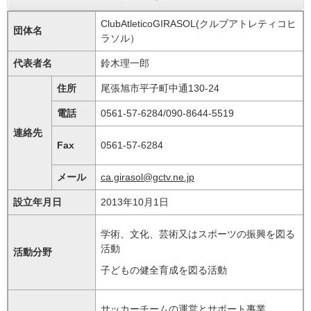
ClubAtleticoGIRASOL(クルブアトレティコヒ
団体名
ラソル）
代表者名
鈴木理一郎
住所
尾張旭市平子町中通130-24
電話
0561-57-6284/090-8644-5519
連絡先
Fax
0561-57-6284
メール
ca.girasol@gctv.ne.jp
設立年月日
2013年10月1日
学術、文化、芸術又はスポーツの振興を図る
活動
活動分野
子どもの健全育成を図る活動
サッカーチームの運営とサポート事業