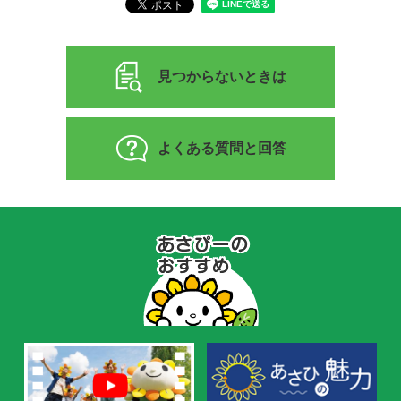
見つからないときは
よくある質問と回答
あ
さ
ぴ
ー
の
お
す
す
め