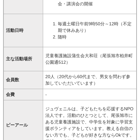
会・講演会の開催
毎週土曜日午前9時50分～12時（不定
活動日時
期で休みあり）
随時
児童養護施設蒲生会大和荘（尾張旭市柏井町
主な活動場所
公園通512）
20人（20代から60代まで、男女を問わず参
会員数
加していただいています）
会費
-
ジュヴェニルは、子どもたちを応援するNPO
法人です。活動のひとつとして、尾張旭市に
ある児童養護施設で、中学生を対象に学習支
ピーアール
援ボランティアをしています。教える自信の
ない方でも、子どもが好きな方ならOkです。