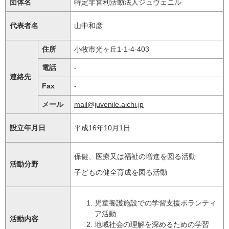
団体名
特定非営利活動法人ジュヴェニル
代表者名
山中和彦
住所
小牧市光ヶ丘1-1-4-403
電話
-
連絡先
Fax
-
メール
mail@juvenile.aichi.jp
設立年月日
平成16年10月1日
保健、医療又は福祉の増進を図る活動
活動分野
子どもの健全育成を図る活動
児童養護施設での学習支援ボランティ
ア活動
活動内容
地域社会の理解を深めるための学習