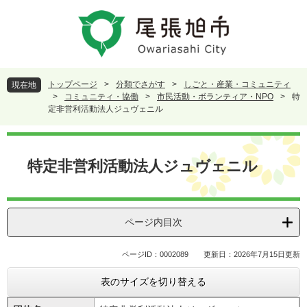
ペ
メ
ー
ニ
ジ
ュ
の
ー
先
を
頭
飛
トップページ
>
分類でさがす
>
しごと・産業・コミュニティ
現在地
で
ば
>
コミュニティ・協働
>
市民活動・ボランティア・NPO
>
特
す
し
定非営利活動法人ジュヴェニル
。
て
本
本
文
文
特定非営利活動法人ジュヴェニル
へ
ページ内目次
ページID：0002089
更新日：2026年7月15日更新
表のサイズを切り替える