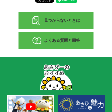
見つからないときは
よくある質問と回答
あ
さ
ぴ
ー
の
お
す
す
め