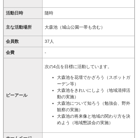
活動日時
随時
主な活動場所
大森池（城山公園一帯も含む）
会員数
37人
会費
-
次の4点を目標に活動しています。
大森池を花壇でかざろう（スポットガ
ーデン等）
大森池をきれいにしよう（地域清掃活
ピーアール
動の実施）
大森池について知ろう（勉強会、野外
観察の実施）
大森池の将来像と地域の関わり方を決
めよう（地域懇談会の実施）
ホームページ
-