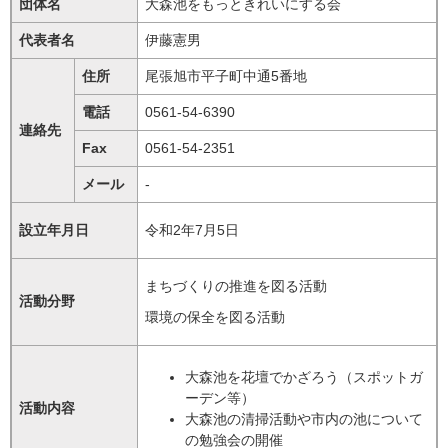
団体名
大森池をもっときれいにする会
代表者名
伊藤憲男
住所
尾張旭市平子町中通5番地
電話
0561-54-6390
連絡先
Fax
0561-54-2351
メール
-
設立年月日
令和2年7月5日
まちづくりの推進を図る活動
活動分野
環境の保全を図る活動
大森池を花壇でかざろう（スポットガ
ーデン等）
活動内容
大森池の清掃活動や市内の池について
の勉強会の開催