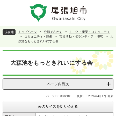
ペ
メ
ー
ニ
ジ
ュ
の
ー
先
を
頭
飛
トップページ
>
分類でさがす
>
しごと・産業・コミュニティ
現在地
で
ば
>
コミュニティ・協働
>
市民活動・ボランティア・NPO
>
大
す
し
森池をもっときれいにする会
。
て
本
本
文
文
大森池をもっときれいにする会
へ
ページ内目次
ページID：0002106
更新日：2026年4月17日更新
表のサイズを切り替える