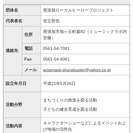
団体名
尾張旭ローカルヒーロープロジェクト
代表者名
安立哲也
尾張旭市旭ヶ丘町森82（ミュージックラボ内
住所
安藤）
電話
0561-54-7081
連絡先
Fax
0561-54-6061
メール
actamasii-shurabuster@yahoo.co.jp
設立年月日
平成21年5月26日
まちづくりの推進を図る活動
活動分野
子どもの健全育成を図る活動
キャラクターショーなどによるイベントおよ
活動内容
び地域の活性化