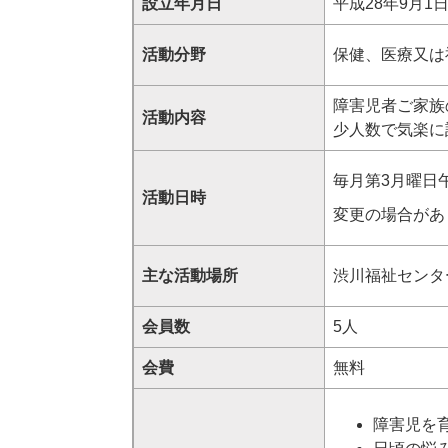
設立年月日
平成28年9月1
活動分野
保健、医療又は
障害児者ご家族
活動内容
少人数で気楽に
毎月第3月曜日
活動日時
変更の場合があ
主な活動場所
渋川福祉センタ
会員数
5人
会費
無料
障害児を