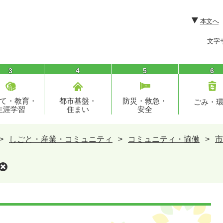
本文へ
文字
3
4
5
6
て・教育・
都市基盤・
防災・救急・
ごみ・
生涯学習
住まい
安全
>
しごと・産業・コミュニティ
>
コミュニティ・協働
>
市