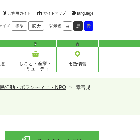
ご利用ガイド
サイトマップ
language
サイズ
拡大
背景色
標準
白
黒
青
7
8
しごと・産業・
環境
市政情報
コミュニティ
民活動・ボランティア・NPO
>
障害児