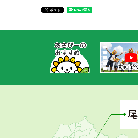
あ
さ
ぴ
ー
の
お
す
す