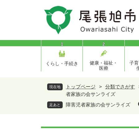
ペ
メ
ー
ニ
ジ
ュ
の
ー
先
を
頭
飛
1
2
で
ば
す
し
健康・福祉・
子育
。
て
くらし・手続き
医療
本
文
へ
トップページ
>
分類でさがす
現在地
者家族の会サンライズ
障害児者家族の会サンライズ
足あと
本
文