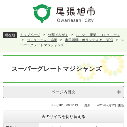
ペ
メ
ー
ニ
ジ
ュ
の
ー
先
を
頭
飛
トップページ
>
分類でさがす
>
しごと・産業・コミュニティ
現在地
で
ば
>
コミュニティ・協働
>
市民活動・ボランティア・NPO
>
ス
す
し
ーパーグレートマジシャンズ
。
て
本
本
文
文
スーパーグレートマジシャンズ
へ
ページ内目次
ページID：0002119
更新日：2026年7月22日更新
表のサイズを切り替える