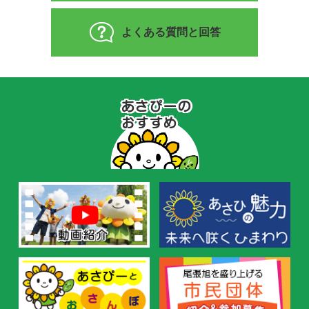
よくある質問と回答
あ
さ
ぴ
ー
の
お
す
す
め