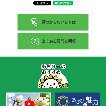
見つからないときは
よくある質問と回答
あ
さ
ぴ
ー
の
お
す
す
め