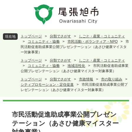
ペ
メ
ー
ニ
ジ
ュ
の
ー
先
を
頭
飛
トップページ
>
分類でさがす
>
しごと・産業・コミュニティ
現在地
で
ば
>
コミュニティ・協働
>
市民活動・ボランティア・NPO
>
市
す
し
民活動促進助成事業公開プレゼンテーション（あさひ健康マイスタ
ー対象事業）
。
て
本
トップページ
>
分類でさがす
>
しごと・産業・コミュニティ
文
>
コミュニティ・協働
>
地域活性化
>
市民活動促進助成事業
へ
公開プレゼンテーション（あさひ健康マイスター対象事業）
トップページ
>
分類でさがす
>
市政情報
>
市の取り組み
>
シティプロモーション・定住促進
>
市民活動促進助成事業公開プ
レゼンテーション（あさひ健康マイスター対象事業）
本
文
市民活動促進助成事業公開プレゼン
テーション（あさひ健康マイスター