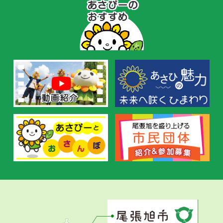
あ
さ
ぴ
ー
の
お
す
す
め