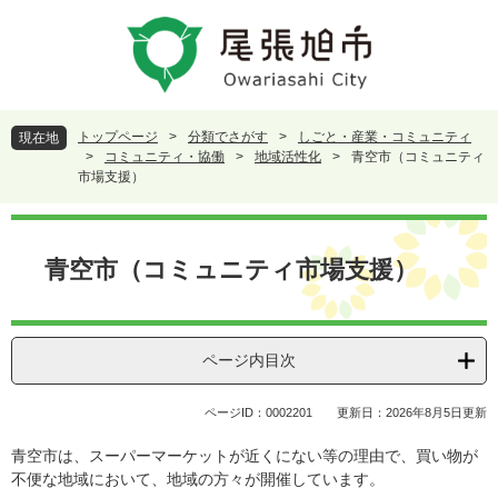
ペ
メ
ー
ニ
ジ
ュ
の
ー
先
を
頭
飛
トップページ
>
分類でさがす
>
しごと・産業・コミュニティ
現在地
で
ば
>
コミュニティ・協働
>
地域活性化
>
青空市（コミュニティ
す
し
市場支援）
。
て
本
本
文
文
青空市（コミュニティ市場支援）
へ
ページ内目次
ページID：0002201
更新日：2026年8月5日更新
青空市は、スーパーマーケットが近くにない等の理由で、買い物が
不便な地域において、地域の方々が開催しています。