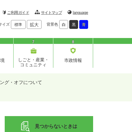
ご利用ガイド
サイトマップ
language
サイズ
拡大
背景色
標準
白
黒
青
7
8
しごと・産業・
環境
市政情報
コミュニティ
ング・オフについて
見つからないときは