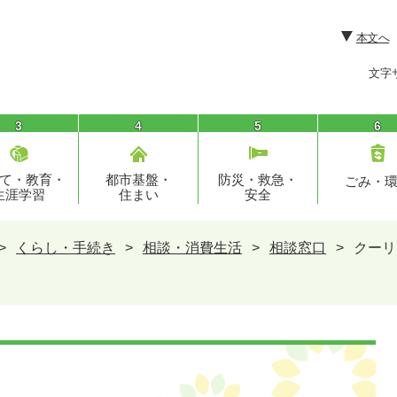
本文へ
文字
3
4
5
6
て・教育・
都市基盤・
防災・救急・
ごみ・
生涯学習
住まい
安全
>
くらし・手続き
>
相談・消費生活
>
相談窓口
>
クーリ