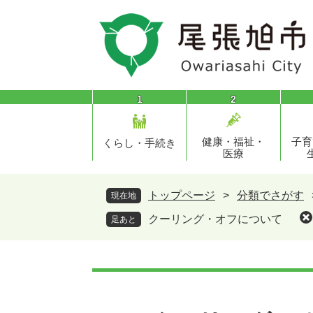
ペ
メ
ー
ニ
ジ
ュ
の
ー
先
を
頭
飛
1
2
で
ば
す
し
健康・福祉・
子育
。
て
くらし・手続き
医療
本
文
へ
トップページ
>
分類でさがす
現在地
クーリング・オフについて
足あと
本
文