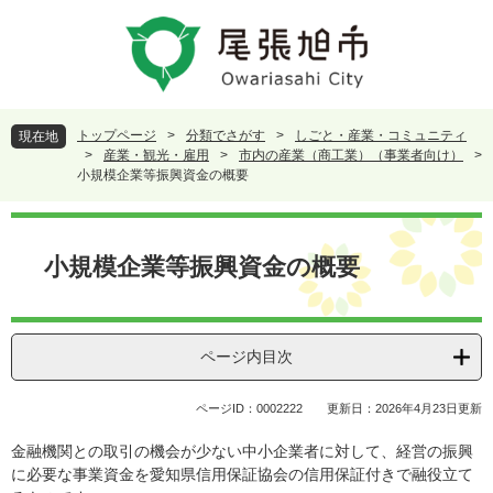
ペ
メ
ー
ニ
ジ
ュ
の
ー
先
を
頭
飛
トップページ
>
分類でさがす
>
しごと・産業・コミュニティ
現在地
で
ば
>
産業・観光・雇用
>
市内の産業（商工業）（事業者向け）
>
す
し
小規模企業等振興資金の概要
。
て
本
本
文
文
小規模企業等振興資金の概要
へ
ページ内目次
ページID：0002222
更新日：2026年4月23日更新
金融機関との取引の機会が少ない中小企業者に対して、経営の振興
に必要な事業資金を愛知県信用保証協会の信用保証付きで融役立て