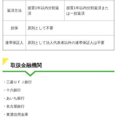
据置1年以内分割返
据置1年以内分割返済また
返済方法
済
は一括返済
担保
原則として不要
連帯保証人
原則として法人代表者以外の連帯保証人は不要
取扱金融機関
・三菱ＵＦＪ銀行
・十六銀行
・あいち銀行
・名古屋銀行
・東濃信用金庫