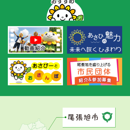
ぴ
ー
の
お
す
す
め