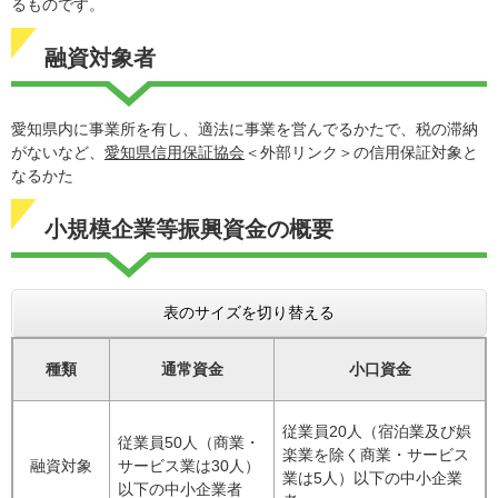
るものです。
融資対象者
愛知県内に事業所を有し、適法に事業を営んでるかたで、税の滞納
がないなど、
愛知県信用保証協会
＜外部リンク＞
の信用保証対象と
なるかた
小規模企業等振興資金の概要
表のサイズを切り替える
種類
通常資金
小口資金
従業員20人（宿泊業及び娯
従業員50人（商業・
楽業を除く商業・サービス
融資対象
サービス業は30人）
業は5人）以下の中小企業
以下の中小企業者