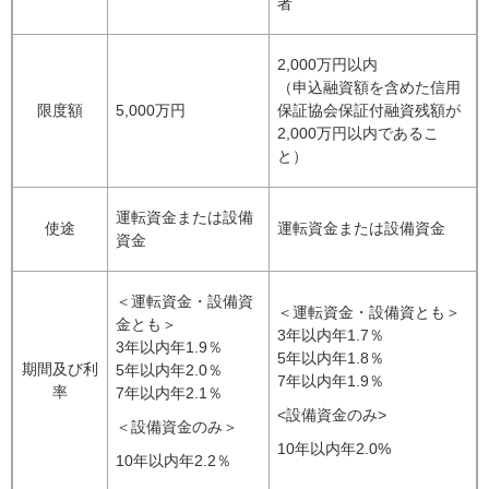
者
2,000万円以内
（申込融資額を含めた信用
限度額
5,000万円
保証協会保証付融資残額が
2,000万円以内であるこ
と）
運転資金または設備
使途
運転資金または設備資金
資金
＜運転資金・設備資
＜運転資金・設備資とも＞
金とも＞
3年以内年1.7％
3年以内年1.9％
5年以内年1.8％
期間及び利
5年以内年2.0％
7年以内年1.9％
率
7年以内年2.1％
<設備資金のみ>
＜設備資金のみ＞
10年以内年2.0%
10年以内年2.2％