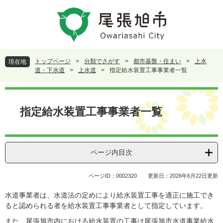
ペ
メ
ー
ニ
ジ
ュ
の
ー
先
を
頭
飛
トップページ
>
分類でさがす
>
都市基盤・住まい
>
上水
現在地
で
ば
道・下水道
>
上水道
>
指定給水装置工事事業者一覧
す
し
。
て
本
本
文
指定給水装置工事事業者一覧
文
へ
ページ内目次
ページID：0002320
更新日：2026年6月22日更新
水道事業者は、水道法の定めにより給水装置工事を適正に施工でき
ると認められる者を給水装置工事事業者として指定しています。
また、尾張旭市内における給水装置の工事は尾張旭市水道事業給水