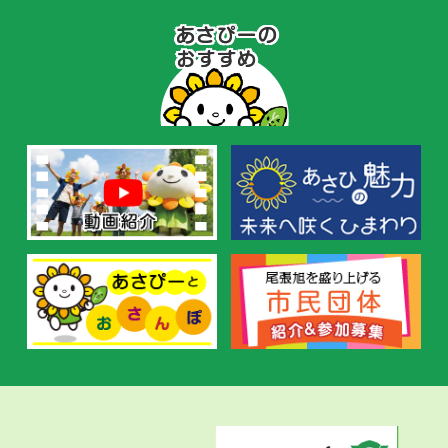
あ
さ
ぴ
ー
の
お
す
す
め