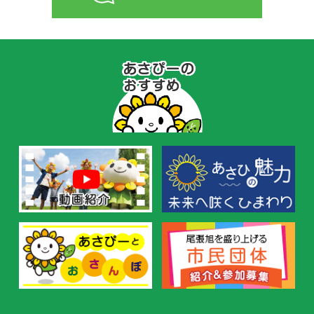
あ
さ
ぴ
ー
の
お
す
す
め