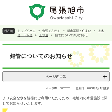
ペ
メ
ー
ニ
ジ
ュ
の
ー
先
を
頭
飛
トップページ
>
分類でさがす
>
都市基盤・住まい
>
上水
現在地
で
ば
道・下水道
>
上水道
>
鉛管についてのお知らせ
す
し
。
て
本
本
文
鉛管についてのお知らせ
文
へ
ページ内目次
ページID：0002325
更新日：2023年3月1日更新
より安全な水を皆様にご利用いただくため、宅地内の水道施設に関
してお知らせいたします。