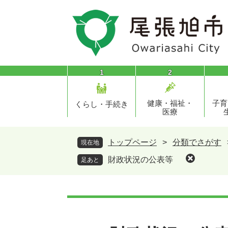
ペ
メ
ー
ニ
ジ
ュ
の
ー
先
を
頭
飛
1
2
で
ば
す
し
健康・福祉・
子育
。
て
くらし・手続き
医療
本
文
へ
トップページ
>
分類でさがす
現在地
財政状況の公表等
足あと
本
文