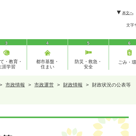
本文へ
文字
3
4
5
6
て・教育・
都市基盤・
防災・救急・
ごみ・
生涯学習
住まい
安全
>
市政情報
>
市政運営
>
財政情報
>
財政状況の公表等