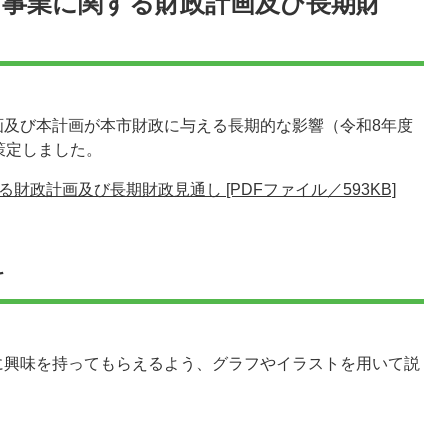
り事業に関する財政計画及び長期財
画及び本計画が本市財政に与える長期的な影響（令和8年度
策定しました。
政計画及び長期財政見通し [PDFファイル／593KB]
料
に興味を持ってもらえるよう、グラフやイラストを用いて説