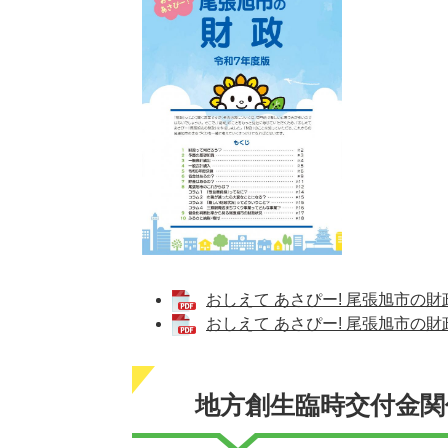
おしえて あさぴー! 尾張旭市の財政
おしえて あさぴー! 尾張旭市の財政
地方創生臨時交付金関