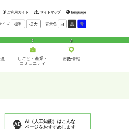
ご利用ガイド
サイトマップ
language
サイズ
拡大
背景色
標準
白
黒
青
7
8
しごと・産業・
環境
市政情報
コミュニティ
AI（人工知能）はこんな
ページをおすすめします