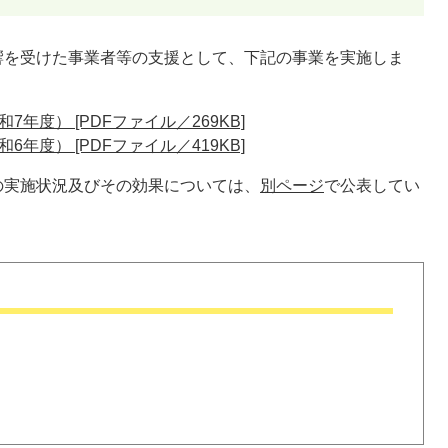
響を受けた事業者等の支援として、下記の事業を実施しま
年度） [PDFファイル／269KB]
年度） [PDFファイル／419KB]
の実施状況及びその効果については、
別ページ
で公表してい