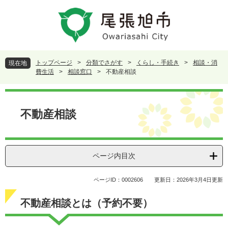
ペ
メ
ー
ニ
ジ
ュ
の
ー
先
を
頭
飛
トップページ
>
分類でさがす
>
くらし・手続き
>
相談・消
現在地
で
ば
費生活
>
相談窓口
>
不動産相談
す
し
。
て
本
本
文
不動産相談
文
へ
ページ内目次
ページID：0002606
更新日：2026年3月4日更新
不動産相談とは（予約不要）