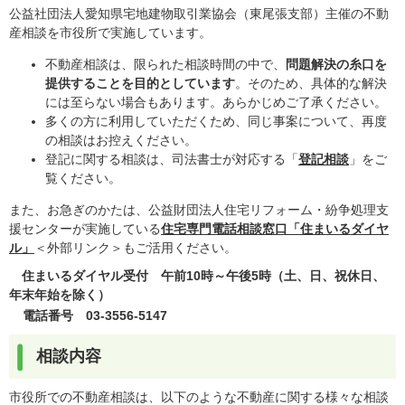
公益社団法人愛知県宅地建物取引業協会（東尾張支部）主催の不動
産相談を市役所で実施しています。
不動産相談は、限られた相談時間の中で、
問題解決の糸口を
提供することを目的としています
。そのため、具体的な解決
には至らない場合もあります。あらかじめご了承ください。
多くの方に利用していただくため、同じ事案について、再度
の相談はお控えください。
登記に関する相談は、司法書士が対応する「
登記相談
」をご
覧ください。
また、お急ぎのかたは、公益財団法人住宅リフォーム・紛争処理支
援センターが実施している
住宅専門電話相談窓口「住まいるダイヤ
ル」
＜外部リンク＞
もご活用ください。
住まいるダイヤル受付 午前10時～午後5時（土、日、祝休日、
年末年始を除く）​
電話番号 03-3556-5147
相談内容
市役所での不動産相談は、以下のような不動産に関する様々な相談