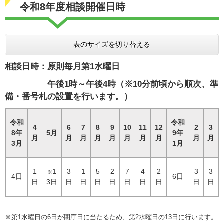
令和8年度相談開催日時
表のサイズを切り替える
相談日時：原則毎月第1水曜日
午後1時～午後4時（※10分前頃から順次、準
備・番号札の設置を行います。）
令和
令和
4
6
7
8
9
10
11
12
2
3
8年
5月
9年
月
月
月
月
月
月
月
月
月
月
3月
1月
1
1
3
1
5
2
7
4
2
3
3
※
4日
6日
日
3日
日
日
日
日
日
日
日
日
日
※第1水曜日の6日が閉庁日に当たるため、第2水曜日の13日に行います。