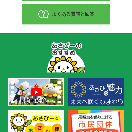
よくある質問と回答
あ
さ
ぴ
ー
の
お
す
す
め