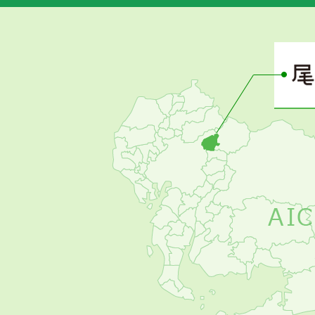
あ
さ
ぴ
ー
の
お
す
す
め