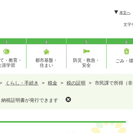
本文へ
文字
3
4
5
6
て・教育・
都市基盤・
防災・救急・
ごみ・
生涯学習
住まい
安全
>
くらし・手続き
>
税金
>
税の証明
>
市民課で所得（非
と納税証明書が発行できます