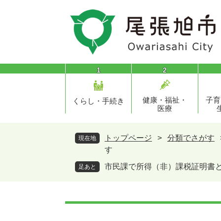
ペ
メ
ー
ニ
ジ
ュ
の
ー
先
を
頭
飛
1
2
で
ば
す
し
健康・福祉・
子育
。
て
くらし・手続き
医療
本
文
へ
トップページ
>
分類でさがす
現在地
す
市民課で所得（非）課税証明書
足あと
本
文