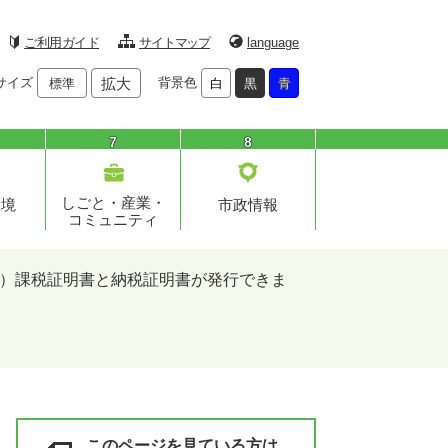
ご利用ガイド
サイトマップ
language
サイズ
拡大
背景色
標準
白
黒
青
7
8
しごと・産業・
環境
市政情報
コミュニティ
）課税証明書と納税証明書が発行できま
このページを見ている方は