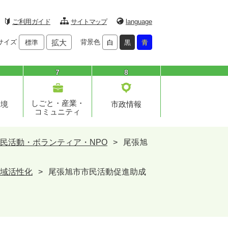
ご利用ガイド
サイトマップ
language
サイズ
拡大
背景色
標準
白
黒
青
7
8
しごと・産業・
環境
市政情報
コミュニティ
民活動・ボランティア・NPO
>
尾張旭
域活性化
>
尾張旭市市民活動促進助成