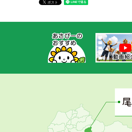
あ
さ
ぴ
ー
の
お
す
す
め