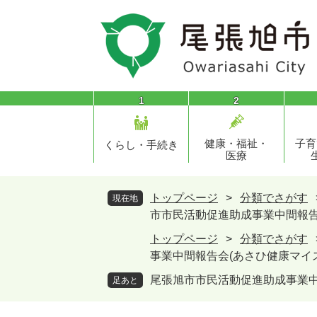
ペ
メ
ー
ニ
ジ
ュ
の
ー
先
を
頭
飛
1
2
で
ば
す
し
健康・福祉・
子育
。
て
くらし・手続き
医療
本
文
へ
トップページ
>
分類でさがす
現在地
市市民活動促進助成事業中間報告
トップページ
>
分類でさがす
事業中間報告会(あさひ健康マイ
尾張旭市市民活動促進助成事業中
足あと