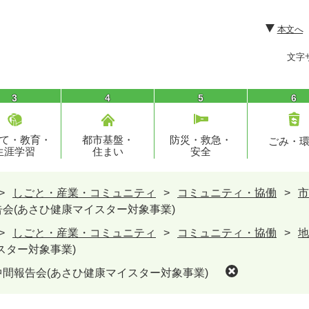
本文へ
文字
3
4
5
6
て・教育・
都市基盤・
防災・救急・
ごみ・
生涯学習
住まい
安全
>
しごと・産業・コミュニティ
>
コミュニティ・協働
>
市
会(あさひ健康マイスター対象事業)
>
しごと・産業・コミュニティ
>
コミュニティ・協働
>
地
スター対象事業)
間報告会(あさひ健康マイスター対象事業)