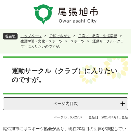
ペ
メ
ー
ニ
ジ
ュ
の
ー
先
を
頭
飛
トップページ
>
分類でさがす
>
子育て・教育・生涯学習
>
現在地
で
ば
生涯学習・文化・スポーツ
>
スポーツ
>
運動サークル（クラ
す
し
ブ）に入りたいのですが。
。
て
本
本
文
文
運動サークル（クラブ）に入りたい
へ
のですが。
ページ内目次
ページID：0002737
更新日：2025年4月1日更新
尾張旭市にはスポーツ協会があり、現在20種目の団体が加盟してい