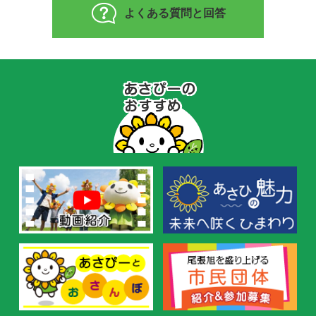
よくある質問と回答
あ
さ
ぴ
ー
の
お
す
す
め