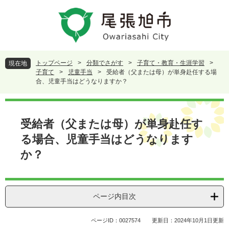
ペ
メ
ー
ニ
ジ
ュ
の
ー
先
を
頭
飛
トップページ
>
分類でさがす
>
子育て・教育・生涯学習
>
現在地
で
ば
子育て
>
児童手当
>
受給者（父または母）が単身赴任する場
す
し
合、児童手当はどうなりますか？
。
て
本
本
文
文
受給者（父または母）が単身赴任す
へ
る場合、児童手当はどうなります
か？
ページ内目次
ページID：0027574
更新日：2024年10月1日更新