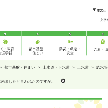
本文へ
文字
3
4
5
6
て・教育・
都市基盤・
防災・救急・
ごみ・
生涯学習
住まい
安全
>
都市基盤・住まい
>
上水道・下水道
>
上水道
>
給水管
に来ましたと言われたのですが。