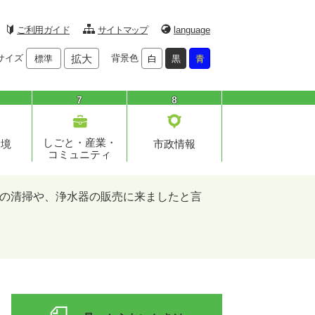
ご利用ガイド
サイトマップ
language
サイズ
拡大
背景色
標準
白
黒
青
7
8
しごと・産業・
環境
市政情報
コミュニティ
の清掃や、浄水器の販売に来ましたと言