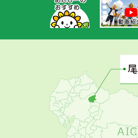
あ
さ
ぴ
ー
の
お
す
す
め