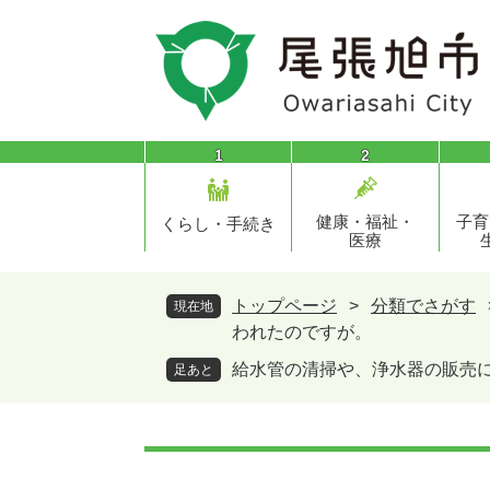
ペ
メ
ー
ニ
ジ
ュ
の
ー
先
を
頭
飛
1
2
で
ば
す
し
健康・福祉・
子育
。
て
くらし・手続き
医療
本
文
へ
トップページ
>
分類でさがす
現在地
われたのですが。
給水管の清掃や、浄水器の販売
足あと
本
文