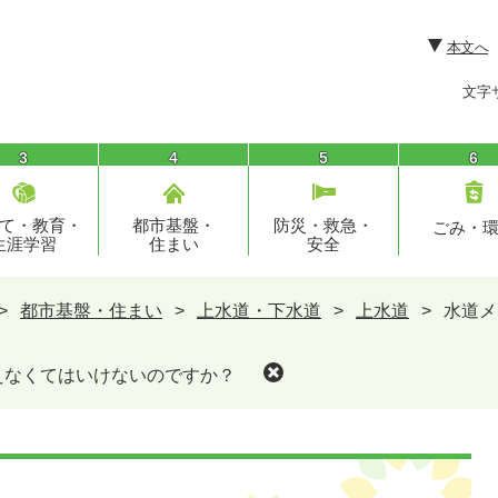
本文へ
文字
3
4
5
6
て・教育・
都市基盤・
防災・救急・
ごみ・
生涯学習
住まい
安全
>
都市基盤・住まい
>
上水道・下水道
>
上水道
>
水道メ
えなくてはいけないのですか？