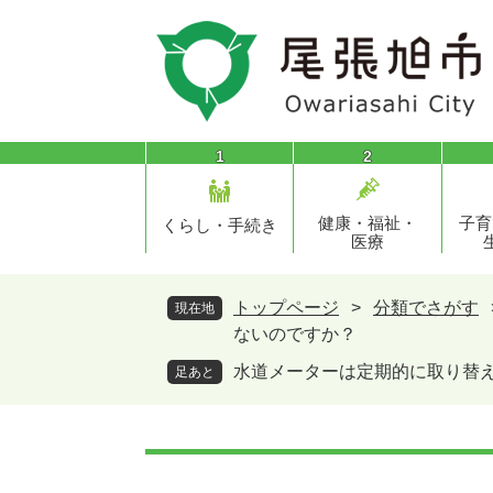
ペ
メ
ー
ニ
ジ
ュ
の
ー
先
を
頭
飛
1
2
で
ば
す
し
健康・福祉・
子育
。
て
くらし・手続き
医療
本
文
へ
トップページ
>
分類でさがす
現在地
ないのですか？
水道メーターは定期的に取り替
足あと
本
文