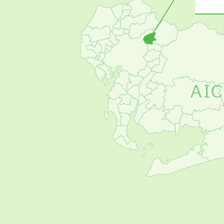
お
す
す
め