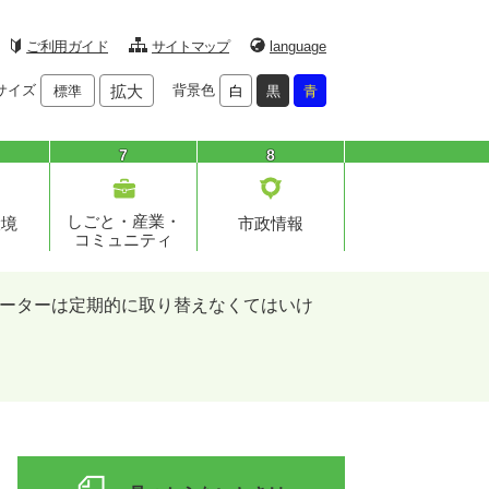
ご利用ガイド
サイトマップ
language
サイズ
拡大
背景色
標準
白
黒
青
7
8
しごと・産業・
環境
市政情報
コミュニティ
ーターは定期的に取り替えなくてはいけ