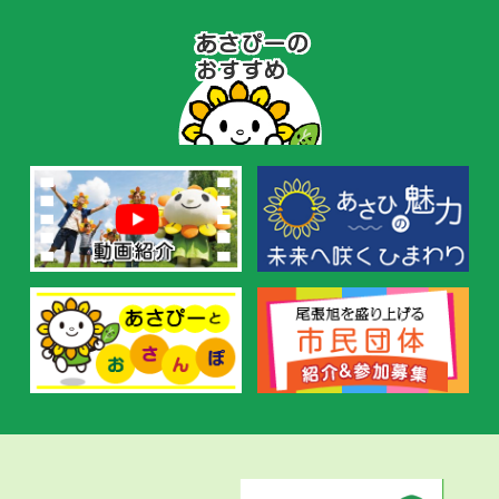
あ
さ
ぴ
ー
の
お
す
す
め