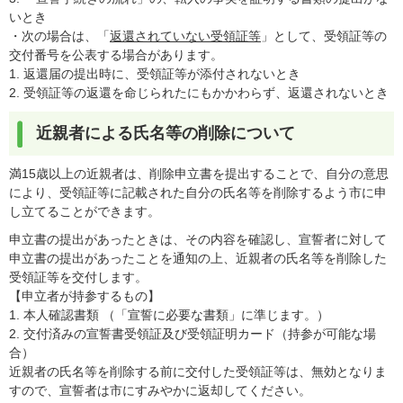
いとき
・次の場合は、「
返還されていない受領証等
」として、受領証等の
交付番号を公表する場合があります。
1. 返還届の提出時に、受領証等が添付されないとき
2. 受領証等の返還を命じられたにもかかわらず、返還されないとき
近親者による氏名等の削除について
満15歳以上の近親者は、削除申立書を提出することで、自分の意思
により、受領証等に記載された自分の氏名等を削除するよう市に申
し立てることができます。
申立書の提出があったときは、その内容を確認し、宣誓者に対して
申立書の提出があったことを通知の上、近親者の氏名等を削除した
受領証等を交付します。
【申立者が持参するもの】
1. 本人確認書類 （「宣誓に必要な書類」に準じます。）
2. 交付済みの宣誓書受領証及び受領証明カード（持参が可能な場
合）
近親者の氏名等を削除する前に交付した受領証等は、無効となりま
すので、宣誓者は市にすみやかに返却してください。