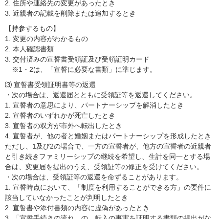
2. 住所や連絡先の変更があったとき
3. 近親者の記載を削除または追加するとき
【持参するもの】
1. 変更の内容がわかるもの
2. 本人確認書類
3. 交付済みの宣誓書受領証及び受領証明カード
※1・2は、「宣誓に必要な書類」に準じます。
⑶ 宣誓書受領証明書等の返還
・次の場合は、返還届とともに受領証等を返還してください。
1. 宣誓者の意思により、パートナーシップを解消したとき
2. 宣誓者のいずれかが死亡したとき
3. 宣誓者の双方が市外へ転出したとき
4. 宣誓者が、他の者と婚姻またはパートナーシップを形成したとき
ただし、1及び2の場合で、一方の宣誓者が、他方の宣誓者の近親者
と引き続きファミリーシップの継続を希望し、生計を同一とする場
合は、変更届を提出のうえ、受領証等の修正を受けてください。
・次の場合は、受領証等の返還を命ずることがあります。
1. 宣誓時点において、「制度を利用することができる方」の要件に
該当していなかったことが判明したとき
2. 宣誓書や添付書類の内容に虚偽があったとき
3. 「宣誓手続きの流れ」の、転入の事実を証明する書類の提出がな