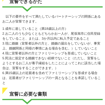
宣誓できるかた
以下の要件をすべて満たしているパートナーシップの関係にある
お二人が宣誓できます。
1.成年に達していること（満18歳以上の方）
2.お二人のうち少なくともどちらかお一人が、尾張旭市に住⺠登録
をしていること、または、3か月以内に転入予定であること
3.現に婚姻（宣誓者以外の方と、婚姻の届出をしていないが、事実
上、婚姻関係と同様の事情にある場合を含む。）していないこと
4.現に宣誓者以外の方とファミリーシップを形成していないこと
5.⺠法に規定する婚姻できない続柄でないこと（ただし、宣誓をし
ようとするお二人が養子縁組をしたことによってこれに該当した場
合は、宣誓をすることができます。）
6.満15歳以上の近親者を含めてファミリーシップを形成する場合
は、近親者がファミリーシップの一員となることを承諾しているこ
と
宣誓に必要な書類