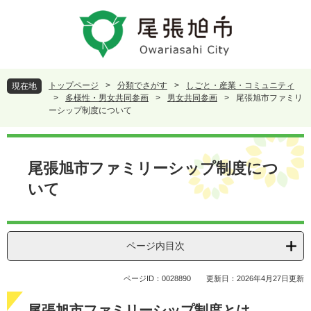
ペ
メ
ー
ニ
ジ
ュ
の
ー
先
を
頭
飛
トップページ
>
分類でさがす
>
しごと・産業・コミュニティ
現在地
で
ば
>
多様性・男女共同参画
>
男女共同参画
>
尾張旭市ファミリ
す
し
ーシップ制度について
。
て
本
本
文
文
尾張旭市ファミリーシップ制度につ
へ
いて
ページ内目次
ページID：0028890
更新日：2026年4月27日更新
尾張旭市ファミリーシップ制度とは