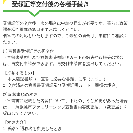
受領証等交付後の各種手続き
受領証等の交付後、次の場合は申請や届出が必要です。暮らし政策
課多様性推進係窓口までお越しください。
個室での対応もいたしますので、ご希望の場合は、事前にご相談く
ださい。
⑴ 宣誓書受領証等の再交付
・宣誓書受領証及び宣誓書受領証明カードの紛失や毀損等の場合
は、再交付申請ができます。再交付申請書を提出してください。
【持参するもの】
1. 本人確認書類（「宣誓に必要な書類」に準じます。）
2. 交付済みの宣誓書受領証及び受領証明カード（毀損の場合）
⑵ 記載事項の変更
・宣誓書に記載した内容について、下記のような変更があった場合
は、「尾張旭市ファミリーシップ宣誓書内容変更届」（変更届）を
提出してください。
【変更内容】
1. 氏名や通称名を変更したとき