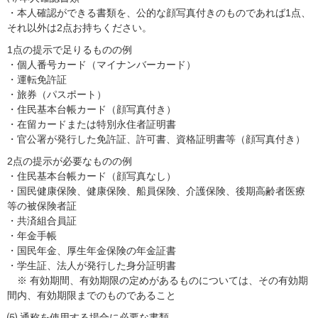
・本人確認ができる書類を、公的な顔写真付きのものであれば1点、
それ以外は2点お持ちください。
1点の提示で足りるものの例
・個人番号カード（マイナンバーカード）
・運転免許証
・旅券（パスポート）
・住⺠基本台帳カード（顔写真付き）
・在留カードまたは特別永住者証明書
・官公署が発行した免許証、許可書、資格証明書等（顔写真付き）
2点の提示が必要なものの例
・住⺠基本台帳カード（顔写真なし）
・国⺠健康保険、健康保険、船員保険、介護保険、後期高齢者医療
等の被保険者証
・共済組合員証
・年金手帳
・国⺠年金、厚生年金保険の年金証書
・学生証、法人が発行した身分証明書
※ 有効期間、有効期限の定めがあるものについては、その有効期
間内、有効期限までのものであること
⑸ 通称を使用する場合に必要な書類