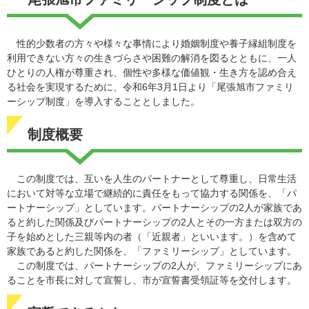
性的少数者の方々や様々な事情により婚姻制度や養子縁組制度を
利用できない方々の生きづらさや困難の解消を図るとともに、一人
ひとりの人権が尊重され、個性や多様な価値観・生き方を認め合え
る社会を実現するために、令和6年3月1日より「尾張旭市ファミリ
ーシップ制度」を導入することとしました。
制度概要
この制度では、互いを人生のパートナーとして尊重し、日常生活
において対等な立場で継続的に責任をもって協力する関係を、「パ
ートナーシップ」としています。パートナーシップの2人が家族であ
ると約した関係及びパートナーシップの2人とその一方または双方の
子を始めとした三親等内の者（「近親者」といいます。）を含めて
家族であると約した関係を、「ファミリーシップ」としています。
この制度では、パートナーシップの2人が、ファミリーシップにあ
ることを市長に対して宣誓し、市が宣誓書受領証等を交付します。