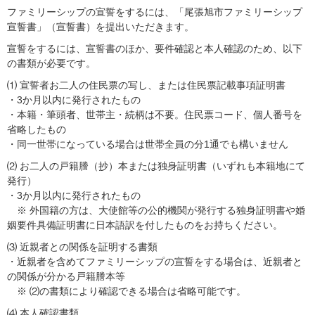
ファミリーシップの宣誓をするには、「尾張旭市ファミリーシップ
宣誓書」（宣誓書）を提出いただきます。
宣誓をするには、宣誓書のほか、要件確認と本人確認のため、以下
の書類が必要です。
⑴ 宣誓者お⼆人の住⺠票の写し、または住⺠票記載事項証明書
・3か月以内に発行されたもの
・本籍・筆頭者、世帯主・続柄は不要。住⺠票コード、個人番号を
省略したもの
・同一世帯になっている場合は世帯全員の分1通でも構いません
⑵ お二人の戸籍謄（抄）本または独身証明書（いずれも本籍地にて
発行）
・3か月以内に発行されたもの
※ 外国籍の方は、大使館等の公的機関が発行する独身証明書や婚
姻要件具備証明書に日本語訳を付したものをお持ちください。
⑶ 近親者との関係を証明する書類
・近親者を含めてファミリーシップの宣誓をする場合は、近親者と
の関係が分かる戸籍謄本等
※ ⑵の書類により確認できる場合は省略可能です。
⑷ 本人確認書類