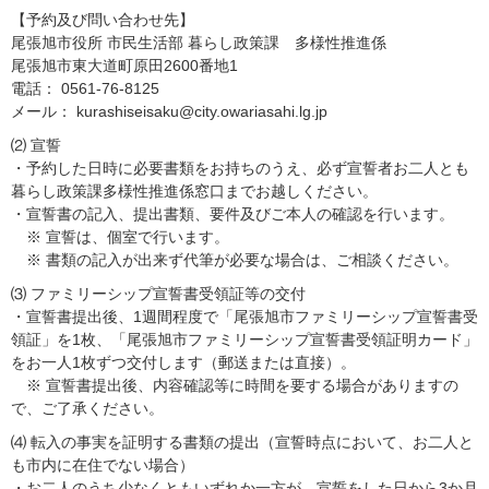
【予約及び問い合わせ先】
尾張旭市役所 市民生活部 暮らし政策課 多様性推進係
尾張旭市東大道町原田2600番地1
電話： 0561-76-8125
メール： kurashiseisaku@city.owariasahi.lg.jp
⑵ 宣誓
・予約した日時に必要書類をお持ちのうえ、必ず宣誓者お二人とも
暮らし政策課多様性推進係窓口までお越しください。
・宣誓書の記入、提出書類、要件及びご本人の確認を行います。
※ 宣誓は、個室で行います。
※ 書類の記入が出来ず代筆が必要な場合は、ご相談ください。
⑶ ファミリーシップ宣誓書受領証等の交付
・宣誓書提出後、1週間程度で「尾張旭市ファミリーシップ宣誓書受
領証」を1枚、「尾張旭市ファミリーシップ宣誓書受領証明カード」
をお一人1枚ずつ交付します（郵送または直接）。
※ 宣誓書提出後、内容確認等に時間を要する場合がありますの
で、ご了承ください。
⑷ 転入の事実を証明する書類の提出（宣誓時点において、お二人と
も市内に在住でない場合）
・お二人のうち少なくともいずれか一方が、宣誓をした日から3か月