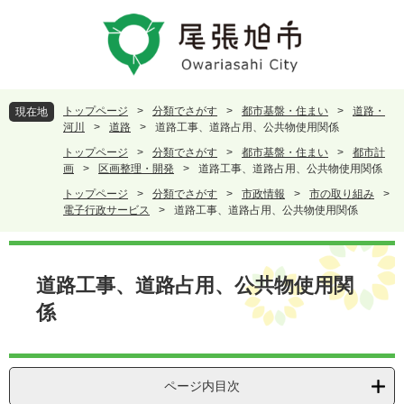
ペ
メ
ー
ニ
ジ
ュ
の
ー
先
を
頭
飛
トップページ
>
分類でさがす
>
都市基盤・住まい
>
道路・
現在地
で
ば
河川
>
道路
>
道路工事、道路占用、公共物使用関係
す
し
トップページ
>
分類でさがす
>
都市基盤・住まい
>
都市計
。
て
画
>
区画整理・開発
>
道路工事、道路占用、公共物使用関係
本
トップページ
>
分類でさがす
>
市政情報
>
市の取り組み
>
文
電子行政サービス
>
道路工事、道路占用、公共物使用関係
へ
本
文
道路工事、道路占用、公共物使用関
係
ページ内目次