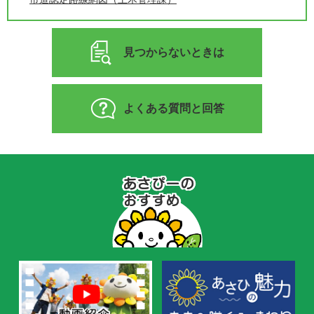
見つからないときは
よくある質問と回答
あ
さ
ぴ
ー
の
お
す
す
め