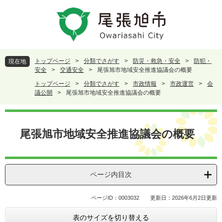
ペ
メ
ー
ニ
ジ
ュ
の
ー
先
を
頭
飛
トップページ
>
分類でさがす
>
防災・救急・安全
>
防犯・
現在地
で
ば
安全
>
交通安全
>
尾張旭市地域安全推進協議会の概要
す
し
トップページ
>
分類でさがす
>
市政情報
>
市政運営
>
会
。
て
議公開
>
尾張旭市地域安全推進協議会の概要
本
文
本
へ
文
尾張旭市地域安全推進協議会の概要
ページ内目次
ページID：0003032
更新日：2026年6月2日更新
表のサイズを切り替える