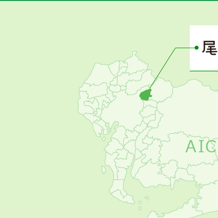
あ
さ
ぴ
ー
の
お
す
す
め