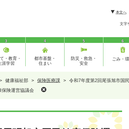
本文へ
文字
3
4
5
6
て・教育・
都市基盤・
防災・救急・
ごみ・
生涯学習
住まい
安全
>
健康福祉部
>
保険医療課
>
令和7年度第2回尾張旭市国
康保険運営協議会