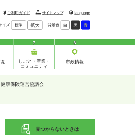
ご利用ガイド
サイトマップ
language
サイズ
拡大
背景色
標準
白
黒
青
7
8
しごと・産業・
環境
市政情報
コミュニティ
民健康保険運営協議会
見つからないときは