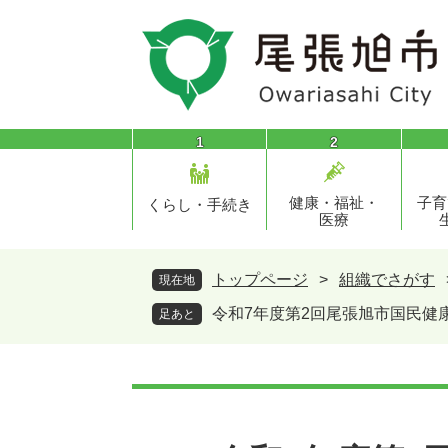
ペ
メ
ー
ニ
ジ
ュ
の
ー
先
を
頭
飛
1
2
で
ば
す
し
健康・福祉・
子育
。
て
くらし・手続き
医療
本
文
へ
トップページ
>
組織でさがす
現在地
令和7年度第2回尾張旭市国民健
足あと
本
文