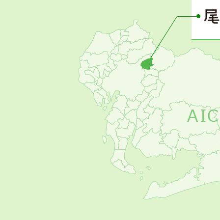
ー
の
お
す
す
め