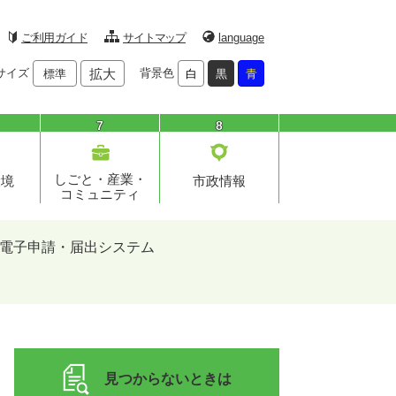
ご利用ガイド
サイトマップ
language
サイズ
拡大
背景色
標準
白
黒
青
7
8
しごと・産業・
環境
市政情報
コミュニティ
電子申請・届出システム
見つからないときは