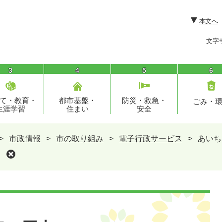
本文へ
文字
3
4
5
6
て・教育・
都市基盤・
防災・救急・
ごみ・
生涯学習
住まい
安全
>
市政情報
>
市の取り組み
>
電子行政サービス
>
あいち