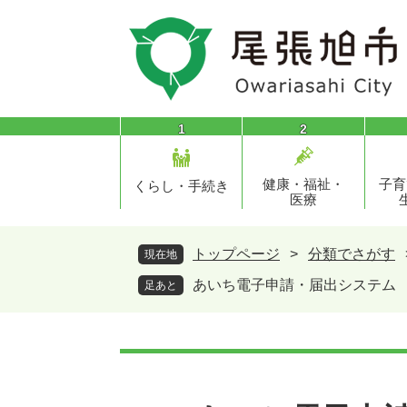
ペ
メ
ー
ニ
ジ
ュ
の
ー
先
を
頭
飛
1
2
で
ば
す
し
健康・福祉・
子育
。
て
くらし・手続き
医療
本
文
へ
トップページ
>
分類でさがす
現在地
あいち電子申請・届出システム
足あと
本
文