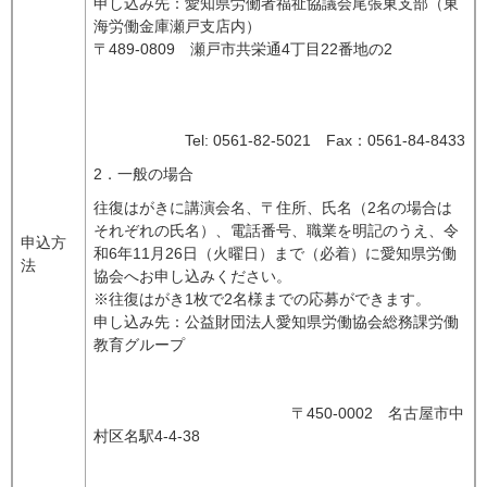
申し込み先：愛知県労働者福祉協議会尾張東支部（東
海労働金庫瀬戸支店内）
〒489-0809 瀬戸市共栄通4丁目22番地の2
Tel: 0561-82-5021 Fax：0561-84-8433
2．一般の場合
往復はがきに講演会名、〒住所、氏名（2名の場合は
それぞれの氏名）、電話番号、職業を明記のうえ、令
申込方
和6年11月26日（火曜日）まで（必着）に愛知県労働
法
協会へお申し込みください。
※往復はがき1枚で2名様までの応募ができます。
申し込み先：公益財団法人愛知県労働協会総務課労働
教育グループ
〒450-0002 名古屋市中
村区名駅4-4-38