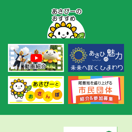
あ
さ
ぴ
ー
の
お
す
す
め