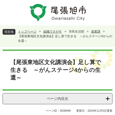
ペ
メ
ー
ニ
ジ
ュ
の
ー
先
を
頭
飛
トップページ
>
組織でさがす
>
市民生活部
>
産業課
>
現在地
で
ば
【尾張東地区文化講演会】足し算で生きる ～がんステージ4からの
す
し
生還～
。
て
本
本
文
文
【尾張東地区文化講演会】足し算で
へ
生きる ～がんステージ4からの生
還～
ページ内目次
ページID：0036948
更新日：2024年11月5日更新