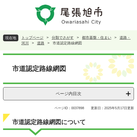
ペ
メ
ー
ニ
ジ
ュ
の
ー
先
を
頭
飛
トップページ
>
分類でさがす
>
都市基盤・住まい
>
道路・
現在地
で
ば
河川
>
道路
>
市道認定路線網図
す
し
。
て
本
本
文
市道認定路線網図
文
へ
ページ内目次
ページID：0037898
更新日：2025年5月17日更新
市道認定路線網図について