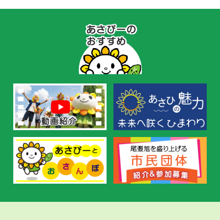
あ
さ
ぴ
ー
の
お
す
す
め