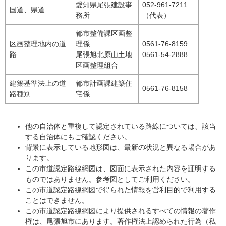
愛知県尾張建設事
052-961-7211
国道、県道
務所
（代表）
都市整備課区画整
区画整理地内の道
理係
0561-76-8159
路
尾張旭北原山土地
0561-54-2888
区画整理組合
建築基準法上の道
都市計画課建築住
0561-76-8158
路種別
宅係
他の自治体と重複して認定されている路線については、該当
する自治体にもご確認ください。
背景に表示している地形図は、最新の状況と異なる場合があ
ります。
この市道認定路線網図は、図面に表示された内容を証明する
ものではありません。参考図としてご利用ください。
この市道認定路線網図で得られた情報を営利目的で利用する
ことはできません。
この市道認定路線網図により提供されるすべての情報の著作
権は、尾張旭市にあります。​著作権法上認められた行為（私