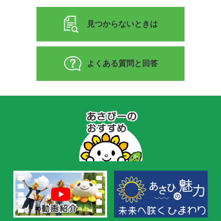
見つからないときは
よくある質問と回答
あ
さ
ぴ
ー
の
お
す
す
め