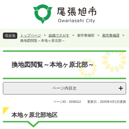
ペ
メ
ー
ニ
ジ
ュ
の
ー
先
を
頭
飛
トップページ
>
組織でさがす
>
都市整備部
>
都市整備課
>
現在地
で
ば
換地図閲覧～本地ヶ原北部～
す
し
。
て
本
本
文
換地図閲覧～本地ヶ原北部～
文
へ
ページ内目次
ページID：0038112
更新日：2025年4月1日更新
本地ヶ原北部地区