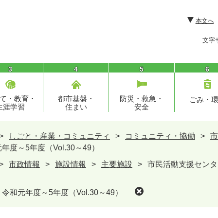
本文へ
文字
3
4
5
6
て・教育・
都市基盤・
防災・救急・
ごみ・
生涯学習
住まい
安全
>
しごと・産業・コミュニティ
>
コミュニティ・協働
>
市
～5年度（Vol.30～49）
>
市政情報
>
施設情報
>
主要施設
>
市民活動支援センター
和元年度～5年度（Vol.30～49）