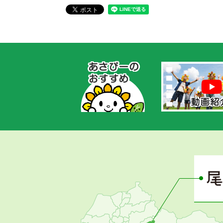
あ
さ
ぴ
ー
の
お
す
す