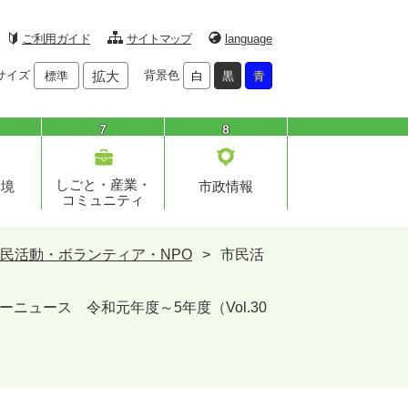
ご利用ガイド
サイトマップ
language
サイズ
拡大
背景色
標準
白
黒
青
7
8
しごと・産業・
環境
市政情報
コミュニティ
民活動・ボランティア・NPO
>
市民活
ニュース 令和元年度～5年度（Vol.30