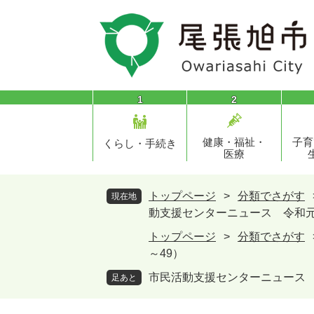
ペ
メ
ー
ニ
ジ
ュ
の
ー
先
を
頭
飛
1
2
で
ば
す
し
健康・福祉・
子育
。
て
くらし・手続き
医療
本
文
へ
トップページ
>
分類でさがす
現在地
動支援センターニュース 令和元年度
トップページ
>
分類でさがす
～49）
市民活動支援センターニュース 令
足あと