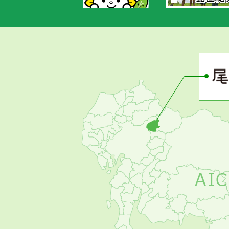
あ
さ
ぴ
ー
の
お
す
す
め