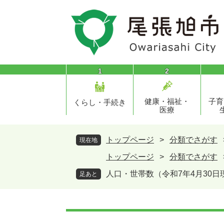
ペ
メ
ー
ニ
ジ
ュ
の
ー
先
を
頭
飛
1
2
で
ば
す
し
健康・福祉・
子育
。
て
くらし・手続き
医療
本
文
へ
トップページ
>
分類でさがす
現在地
トップページ
>
分類でさがす
人口・世帯数（令和7年4月30日
足あと
本