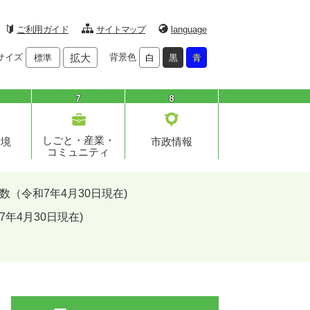
ご利用ガイド
サイトマップ
language
サイズ
拡大
背景色
標準
白
黒
青
7
8
しごと・産業・
環境
市政情報
コミュニティ
数（令和7年4月30日現在)
年4月30日現在)