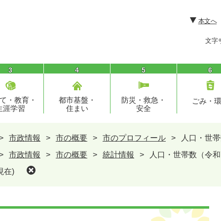
本文へ
文字
3
4
5
6
て・教育・
都市基盤・
防災・救急・
ごみ・
生涯学習
住まい
安全
>
市政情報
>
市の概要
>
市のプロフィール
>
人口・世帯
>
市政情報
>
市の概要
>
統計情報
>
人口・世帯数（令和7
現在)