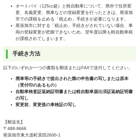
オートバイ（125cc超）と軽自動車について、県外で住所変
更、名義変更、廃車などの登録変更を行ったときは、尾張旭
市での課税を止める「税止め」手続きが必要になります。
尾張旭市に対する「税止め」手続きがされていない場合、車
両の登録変更が把握できないため、翌年度以降も軽自動車税
が課税されてしまいます。
手続き方法
以下のいずれか一つの書類を郵送またはFAXで送付してください。
廃車等の手続きで提出された際の申告書の写しまたは原本
（受付印のあるもの）
自動車検査証返納証明書または軽自動車届出済証返納証明書
の写し​
変更前、変更後の車検証の写し
【郵送先】
〒488-8666
尾張旭市東大道町原田2600-1