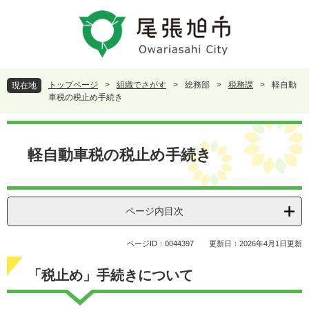
ペ
メ
ー
ニ
ジ
ュ
の
ー
先
を
頭
飛
トップページ
>
組織でさがす
>
総務部
>
税務課
>
軽自動
現在地
で
ば
車税の税止め手続き
す
し
。
て
本
本
文
軽自動車税の税止め手続き
文
へ
ページ内目次
ページID：0044397
更新日：2026年4月1日更新
「税止め」手続きについて