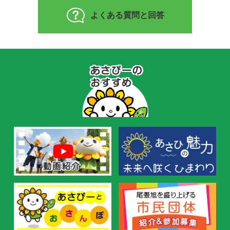
よくある質問と回答
あ
さ
ぴ
ー
の
お
す
す
め