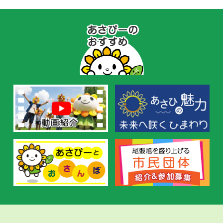
あ
さ
ぴ
ー
の
お
す
す
め