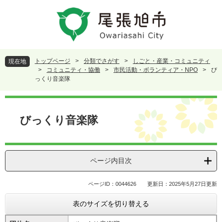
ペ
メ
ー
ニ
ジ
ュ
の
ー
先
を
頭
飛
トップページ
>
分類でさがす
>
しごと・産業・コミュニティ
現在地
で
ば
>
コミュニティ・協働
>
市民活動・ボランティア・NPO
>
び
す
し
っくり音楽隊
。
て
本
本
文
文
びっくり音楽隊
へ
ページ内目次
ページID：0044626
更新日：2025年5月27日更新
表のサイズを切り替える