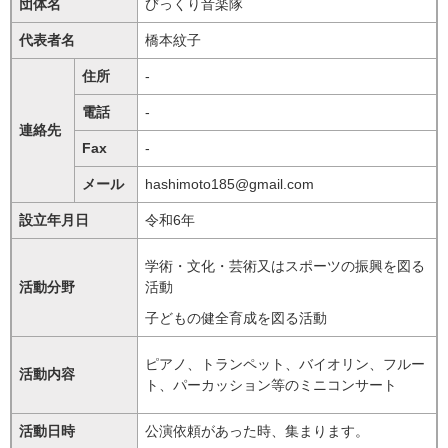
団体名
びっくり音楽隊
代表者名
橋本紋子
住所
-
電話
-
連絡先
Fax
-
メール
hashimoto185@gmail.com
設立年月日
令和6年
学術・文化・芸術又はスポーツの振興を図る
活動分野
活動
子どもの健全育成を図る活動
ピアノ、トランペット、バイオリン、フルー
活動内容
ト、パーカッション等のミニコンサート
活動日時
公演依頼があった時、集まります。