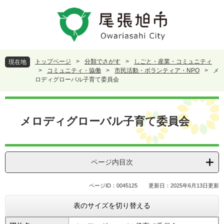
ペ
メ
ー
ニ
ジ
ュ
の
ー
先
を
頭
飛
トップページ
>
分類でさがす
>
しごと・産業・コミュニティ
現在地
で
ば
>
コミュニティ・協働
>
市民活動・ボランティア・NPO
>
メ
す
し
ロディグローバル子育て委員会
。
て
本
本
文
文
メロディグローバル子育て委員会
へ
ページ内目次
ページID：0045125
更新日：2025年6月13日更新
表のサイズを切り替える