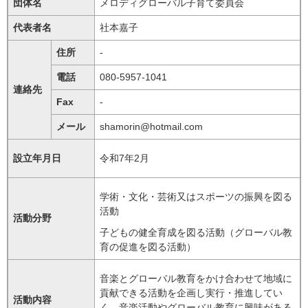
団体名
メロディグローバル子育て委員会
代表者名
社本嘉子
住所
-
電話
080-5957-1041
連絡先
Fax
-
メール
shamorin@hotmail.com
設立年月日
令和7年2月
学術・文化・芸術又はスポーツの振興を図る
活動
活動分野
子どもの健全育成を図る活動（グローバル教
育の促進を図る活動）
音楽とグローバル教育をかけ合わせて地域に
貢献できる活動を企画し実行・推進してい
活動内容
く。音楽活動やグローバル教育に興味がある