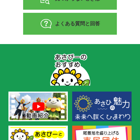
よくある質問と回答
あ
さ
ぴ
ー
の
お
す
す
め