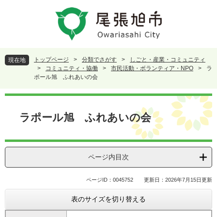
ペ
メ
ー
ニ
ジ
ュ
の
ー
先
を
頭
飛
トップページ
>
分類でさがす
>
しごと・産業・コミュニティ
現在地
で
ば
>
コミュニティ・協働
>
市民活動・ボランティア・NPO
>
ラ
す
し
ポール旭 ふれあいの会
。
て
本
本
文
文
ラポール旭 ふれあいの会
へ
ページ内目次
ページID：0045752
更新日：2026年7月15日更新
表のサイズを切り替える