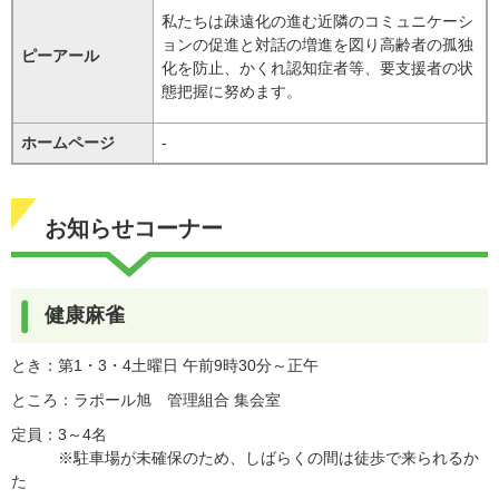
私たちは疎遠化の進む近隣のコミュニケーシ
ョンの促進と対話の増進を図り高齢者の孤独
ピーアール
化を防止、かくれ認知症者等、要支援者の状
態把握に努めます。
ホームページ
-
お知らせコーナー
健康麻雀
とき：第1・3・4土曜日 午前9時30分～正午
ところ：ラポール旭 管理組合 集会室
定員：3～4名
※駐車場が未確保のため、しばらくの間は徒歩で来られるか
た