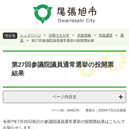
ペ
メ
ー
ニ
ジ
ュ
の
ー
先
を
頭
飛
トップページ
>
分類でさがす
>
市政情報
>
市政運営
>
選
現在地
で
ば
挙
>
第27回参議院議員通常選挙の投開票結果
す
し
。
て
本
本
文
第27回参議院議員通常選挙の投開票
文
へ
結果
ページ内目次
ページID：0046276
更新日：2025年7月21日更新
令和7年7月20日執行の参議院議員通常選挙の投開票結果はこちらで
お知らせします。