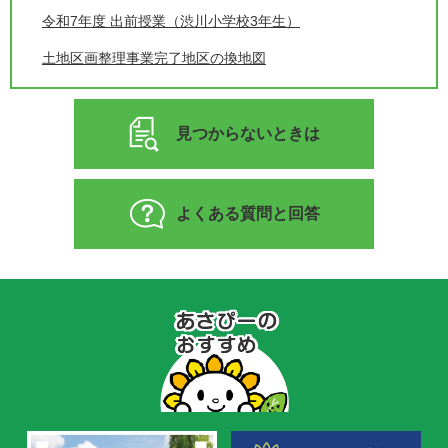
令和7年度 出前授業（渋川小学校3年生）
土地区画整理事業完了地区の換地図
見つからないときは
よくある質問と回答
あ
さ
ぴ
ー
の
お
す
す
め