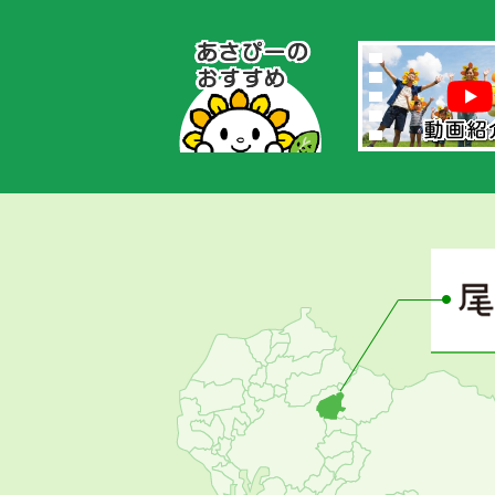
あ
さ
ぴ
ー
の
お
す
す
め