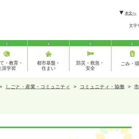
本文へ
文字
3
4
5
6
て・教育・
都市基盤・
防災・救急・
ごみ・
生涯学習
住まい
安全
>
しごと・産業・コミュニティ
>
コミュニティ・協働
>
市