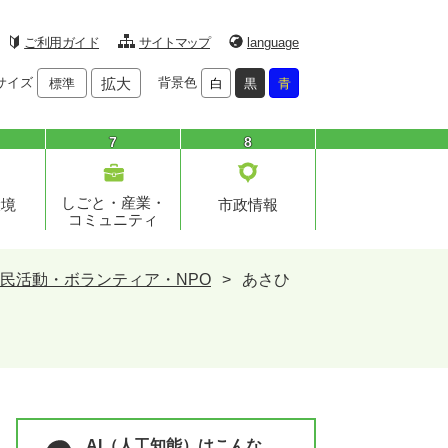
ご利用ガイド
サイトマップ
language
サイズ
拡大
背景色
標準
白
黒
青
7
8
しごと・産業・
環境
市政情報
コミュニティ
民活動・ボランティア・NPO
>
あさひ
AI（人工知能）はこんな