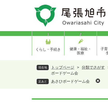
ペ
メ
ー
ニ
ジ
ュ
の
ー
先
を
頭
飛
1
2
で
ば
す
し
健康・福祉・
子育
。
て
くらし・手続き
医療
本
文
へ
トップページ
>
分類でさがす
現在地
ボードゲーム会
あさひボードゲーム会
足あと
本
文