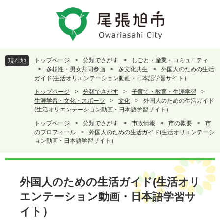
ペ
メ
ー
ニ
ジ
ュ
の
ー
先
を
頭
飛
トップページ
>
分類でさがす
>
しごと・産業・コミュニティ
現在地
で
ば
>
多様性・男女共同参画
>
多文化共生
>
外国人のための生活
す
し
ガイド(生活オリエンテーション動画・日本語学習サイト）
。
て
トップページ
>
分類でさがす
>
子育て・教育・生涯学習
>
本
生涯学習・文化・スポーツ
>
文化
>
外国人のための生活ガイド
文
(生活オリエンテーション動画・日本語学習サイト）
へ
トップページ
>
分類でさがす
>
市政情報
>
市の概要
>
市
のプロフィール
>
外国人のための生活ガイド(生活オリエンテーシ
ョン動画・日本語学習サイト）
本
文
外国人のための生活ガイド(生活オリ
エンテーション動画・日本語学習サ
イト）