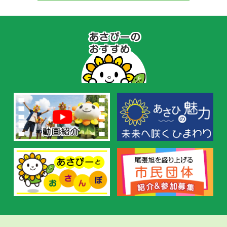
あ
さ
ぴ
ー
の
お
す
す
め