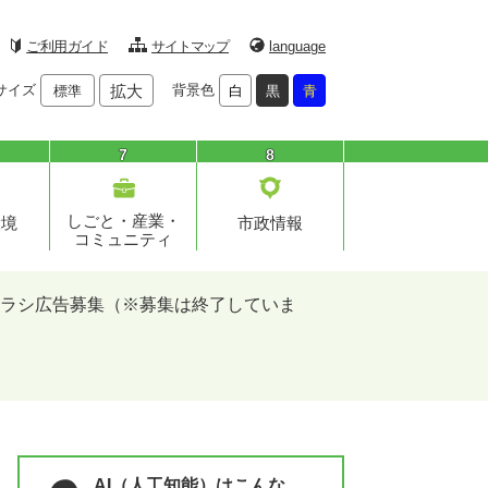
ご利用ガイド
サイトマップ
language
サイズ
拡大
背景色
標準
白
黒
青
7
8
しごと・産業・
環境
市政情報
コミュニティ
ラシ広告募集（※募集は終了していま
AI（人工知能）はこんな