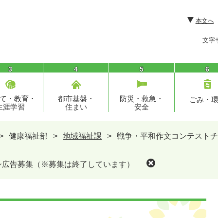
本文へ
文字
3
4
5
6
て・教育・
都市基盤・
防災・救急・
ごみ・
生涯学習
住まい
安全
>
健康福祉部
>
地域福祉課
>
戦争・平和作文コンテストチ
シ広告募集（※募集は終了しています）