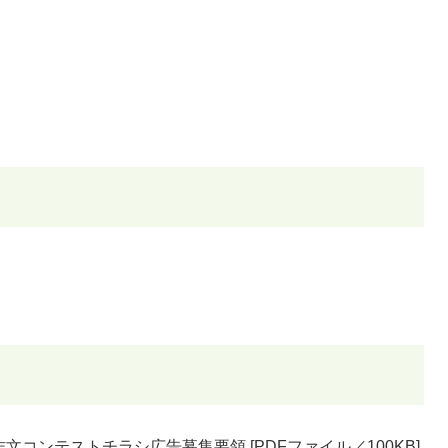
文コンテストチラシ広告募集要領 [PDFファイル／100KB]