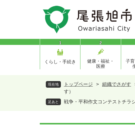
ペ
メ
ー
ニ
ジ
ュ
の
ー
先
を
頭
飛
1
2
で
ば
す
し
健康・福祉・
子育
。
て
くらし・手続き
医療
本
文
へ
トップページ
>
組織でさがす
現在地
す）
戦争・平和作文コンテストチラ
足あと
本
文