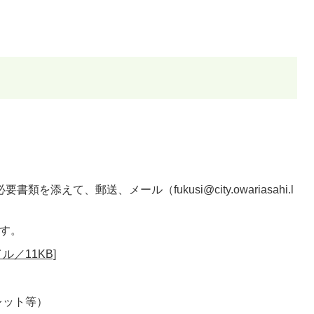
添えて、郵送、メール（fukusi@city.owariasahi.l
です。
ル／11KB]
レット等）