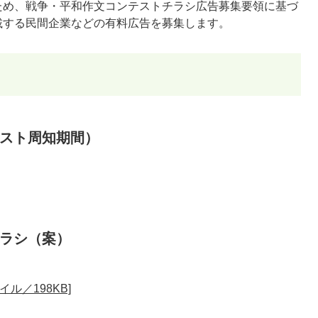
ため、戦争・平和作文コンテストチラシ広告募集要領に基づ
載する民間企業などの有料広告を募集します。
スト周知期間）
ラシ（案）
ル／198KB]