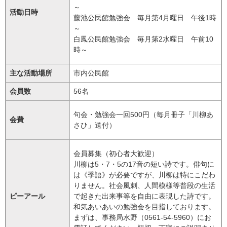
～
活動日時
藤池公民館勉強会 毎月第4月曜日 午後1時
～
​白鳳公民館勉強会 毎月第2水曜日 午前10
時～
主な活動場所
市内公民館
会員数
56名
句会・勉強会一回500円（毎月冊子「川柳あ
会費
さひ」送付）
会員募集（初心者大歓迎）
川柳は5・7・5の17音の短い詩です。俳句に
は《季語》が必要ですが、川柳は特にこだわ
りません。社会風刺、人間模様等普段の生活
ピーアール
で起きた出来事等を自由に表現した詩です。
和気あいあいの勉強会を目指しております。
まずは、事務局水野（0561-54-5960）にお