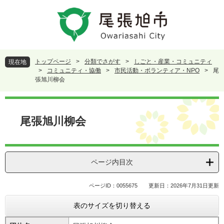
ペ
メ
ー
ニ
ジ
ュ
の
ー
先
を
頭
飛
トップページ
>
分類でさがす
>
しごと・産業・コミュニティ
現在地
で
ば
>
コミュニティ・協働
>
市民活動・ボランティア・NPO
>
尾
す
し
張旭川柳会
。
て
本
本
文
文
尾張旭川柳会
へ
ページ内目次
ページID：0055675
更新日：2026年7月31日更新
表のサイズを切り替える