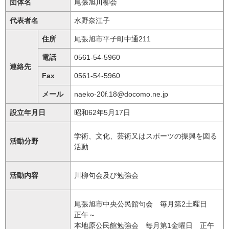
団体名
尾張旭川柳会
代表者名
水野奈江子
住所
尾張旭市平子町中通211
電話
0561-54-5960
連絡先
Fax
0561-54-5960
メール
naeko-20f.18@docomo.ne.jp
設立年月日
昭和62年5月17日
学術、文化、芸術又はスポーツの振興を図る
活動分野
活動
活動内容
川柳句会及び勉強会
尾張旭市中央公民館句会 毎月第2土曜日
正午～
本地原公民館勉強会 毎月第1金曜日 正午