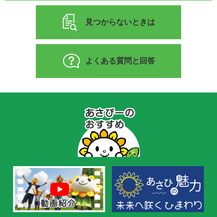
見つからないときは
よくある質問と回答
あ
さ
ぴ
ー
の
お
す
す
め