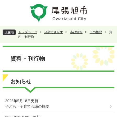
ペ
メ
ー
ニ
ジ
ュ
の
ー
先
を
頭
飛
トップページ
>
分類でさがす
>
市政情報
>
市の概要
>
資
現在地
で
ば
料・刊行物
す
し
。
て
本
本
文
資料・刊行物
文
へ
お知らせ
2026年5月18日更新
子ども・子育て会議の概要