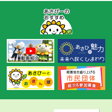
あ
さ
ぴ
ー
の
お
す
す
め